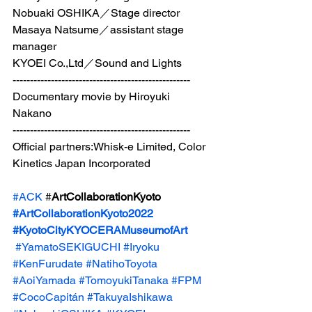
Nobuaki OSHIKA／Stage director
Masaya Natsume／assistant stage 
manager 
KYOEI Co.,Ltd／Sound and Lights 
--------------------------------------------------- 
Documentary movie by Hiroyuki 
Nakano 
--------------------------------------------------- 
Official partners:Whisk-e Limited, Color 
Kinetics Japan Incorporated
#ACK
 #
ArtCollaborationKyoto 
#ArtCollaborationKyoto2022
#KyotoCityKYOCERAMuseumofArt
#YamatoSEKIGUCHI
#Iryoku
#KenFurudate
#NatihoToyota
#AoiYamada
#TomoyukiTanaka
#FPM
#CocoCapitán
#TakuyaIshikawa