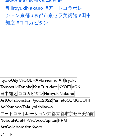
#NobuakiOSHIKA
#KYOEI
#HiroyukiNakano
#アートコラボレー
ション京都
#京都市京セラ美術館
#田中
知之
#ココカピタン
KyotoCityKYOCERAMuseumofArt
Iryoku
TomoyukiTanaka
KenFurudate
KYOEI
ACK
田中知之
ココカピタン
HiroyukiNakano
ArtCollaborationKyoto2022
YamatoSEKIGUCHI
AoiYamada
TakuyaIshikawa
アートコラボレーション京都
京都市京セラ美術館
NobuakiOSHIKA
CocoCapitán
FPM
ArtCollaborationKyoto
アート