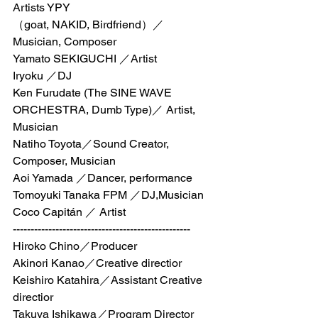
Artists YPY
（goat, NAKID, Birdfriend）／
Musician, Composer 
Yamato SEKIGUCHI ／Artist 
Iryoku ／DJ 
Ken Furudate (The SINE WAVE 
ORCHESTRA, Dumb Type)／ Artist, 
Musician 
Natiho Toyota／Sound Creator, 
Composer, Musician 
Aoi Yamada ／Dancer, performance 
Tomoyuki Tanaka FPM ／DJ,Musician 
Coco Capitán ／ Artist 
-------------------------------------------------- 
Hiroko Chino／Producer 
Akinori Kanao／Creative directior
Keishiro Katahira／Assistant Creative 
directior
Takuya Ishikawa／Program Director 