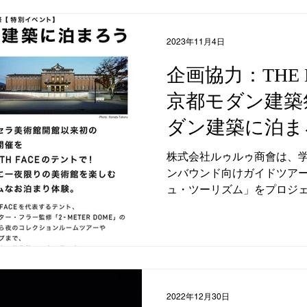
2023年11月4日
企画協力：THE N
京都モダン建築
ダン建築に泊まろ
市京セラ美術館
株式会社ルゥルゥ商會は、
ンバウンド向けガイドツア
ュ・ツーリズム」をプロジ
たします。 その第１弾とし
なる泊まろう企画の企画協力を
2022年12月30日