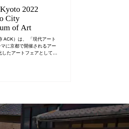
n Kyoto 2022
o City
m of Art
oto（略称 ACK）は、 「現代アート
ーマに京都で開催されるアー
化したアートフェアとして
公開の期間に先駆けて、内覧
ープニングレセ...