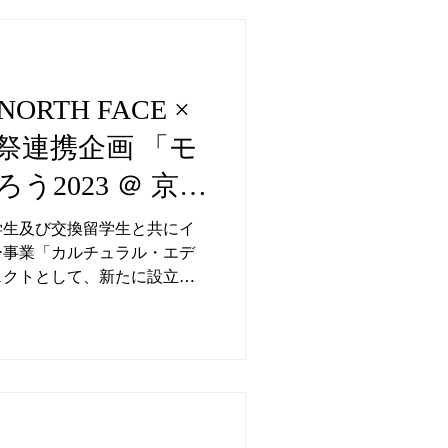
ORTH FACE ×
祭連携企画 「モ
う2023 ＠ 京都
」
学生及び交換留学生と共にイ
ー事業「カルチュラル・エデ
ェクトとして、新たに設立い
て京都市京セラ美術館で初と
行いました。...