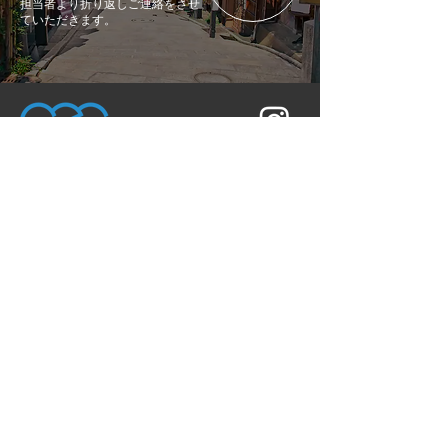
担当者より折り返しご連絡をさせ
ていただきます。
〒604-0881
京都府京都市中京区丸太町通高倉東入坂本町
686 CASA 御所南 2B
TEL：050-3690-1222
トップ
サービス概要
メンバー紹介
お問い合わせ
ツアー紹介
イベント実績
お知らせ
個人情報保護方針