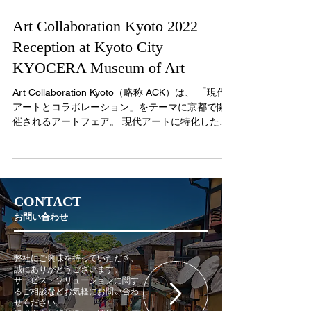
Art Collaboration Kyoto 2022
Reception at Kyoto City
KYOCERA Museum of Art
Art Collaboration Kyoto（略称 ACK）は、 「現代
アートとコラボレーション」をテーマに京都で開
催されるアートフェア。 現代アートに特化したア
ートフェアとしては、日本最大級です。 一般公開
の期間に先駆けて、内覧会の夜に開催された招待
制のオープニングレセ...
CONTACT
お問い合わせ
弊社にご興味を持っていただき、
誠にありがとうございます。
サービス・ソリューションに関す
るご相談などお気軽にお問い合わ
せください。