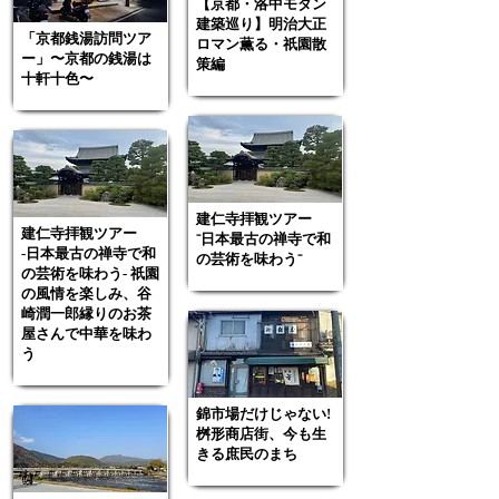
【京都・洛中モダン
建築巡り】明治⼤正
「京都銭湯訪問ツア
ロマン薫る・祇園散
ー」〜京都の銭湯は
策編
十軒十色〜
建仁寺拝観ツアー
建仁寺拝観ツアー
⁻日本最古の禅寺で和
-日本最古の禅寺で和
の芸術を味わう⁻
の芸術を味わう- 祇園
の風情を楽しみ、谷
崎潤一郎縁りのお茶
屋さんで中華を味わ
う
錦市場だけじゃない!
桝形商店街、今も生
きる庶⺠のまち