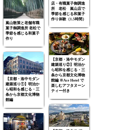
店・有職菓子御調進
所 老松 嵐山店で
季節を感じる和菓子
作り体験（1.5時間）
嵐⼭散策と⽼舗有職
菓⼦御調進所 ⽼松で
季節を感じる和菓⼦
作り
【京都・洛中モダン
建築巡り②】明治か
ら昭和を感じる・三
条から京都文化博物
【京都・洛中モダン
館編 ※Ace Hotel で
建築巡り①】明治か
楽しむアフタヌーン
ら昭和を感じる・三
ティー付き
条から京都文化博物
館編