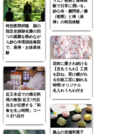
ラム／朝粥と座禅体
験で⽇常に潤いを。
妙⼼寺・膳問答／膳
（朝粥）と禅（座
禅）の特別体験
特別夜間拝観 国の
指定史跡跡名勝の四
つの庭園を眺めなが
ら妙心寺塔頭桂春院
で、座禅・お抹茶体
験
花街に愛され続ける
【京丸うちわ】工房
を訪ね、受け継がれ
る伝統工芸に触れる
時間/オリジナル
名入れうちわ付き
近又本店での懐石料
理の教室/近又7代目
当主が伝授する「和
食を生ぶ時間」コー
ス 計7品付
嵐山の老舗和菓子