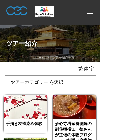
ツアー紹介
/
ホーム
ツアー紹介一覧
繁体字
手描き友禅染め体験
妙⼼寺塔頭養徳院の
副住職横江⼀徳さん
が主催の体験プログ