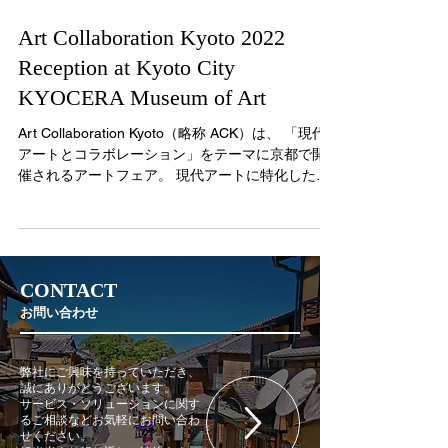
Art Collaboration Kyoto 2022
Reception at Kyoto City
KYOCERA Museum of Art
Art Collaboration Kyoto（略称 ACK）は、 「現代
アートとコラボレーション」をテーマに京都で開
催されるアートフェア。 現代アートに特化したア
ートフェアとしては、日本最大級です。 一般公開
の期間に先駆けて、内覧会の夜に開催された招待
制のオープニングレセ...
CONTACT
お問い合わせ
弊社にご興味を持っていただき、
誠にありがとうございます。
サービス・ソリューションに関す
るご相談などお気軽にお問い合わ
せください。