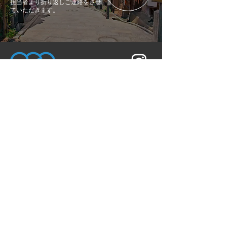
担当者より折り返しご連絡をさせ
ていただきます。
〒604-0881
京都府京都市中京区丸太町通高倉東入坂本町
686 CASA 御所南 2B
TEL：050-3690-1222
トップ
サービス概要
メンバー紹介
お問い合わせ
ツアー紹介
イベント実績
お知らせ
個人情報保護方針