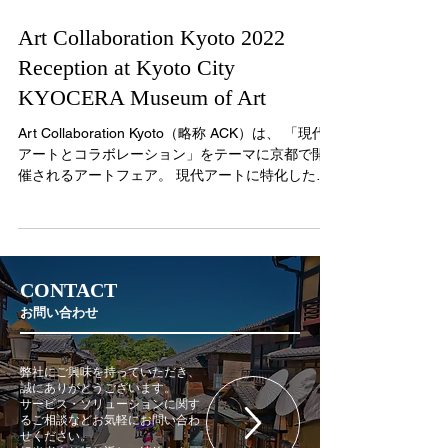
Art Collaboration Kyoto 2022
Reception at Kyoto City
KYOCERA Museum of Art
Art Collaboration Kyoto（略称 ACK）は、 「現代
アートとコラボレーション」をテーマに京都で開
催されるアートフェア。 現代アートに特化したア
ートフェアとしては、日本最大級です。 一般公開
の期間に先駆けて、内覧会の夜に開催された招待
制のオープニングレセ...
CONTACT
お問い合わせ
弊社にご興味を持っていただき、
誠にありがとうございます。
サービス・ソリューションに関す
るご相談などお気軽にお問い合わ
せください。