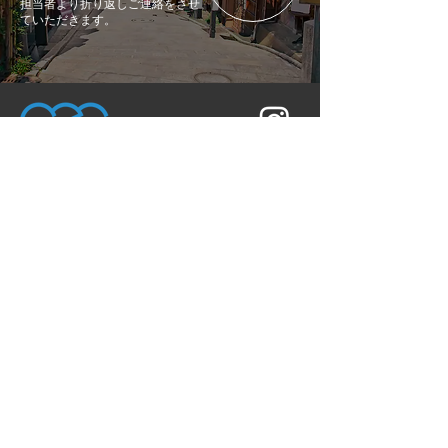
担当者より折り返しご連絡をさせ
ていただきます。
〒604-0881
京都府京都市中京区丸太町通高倉東入坂本町
686 CASA 御所南 2B
TEL：050-3690-1222
トップ
サービス概要
メンバー紹介
お問い合わせ
ツアー紹介
イベント実績
お知らせ
個人情報保護方針