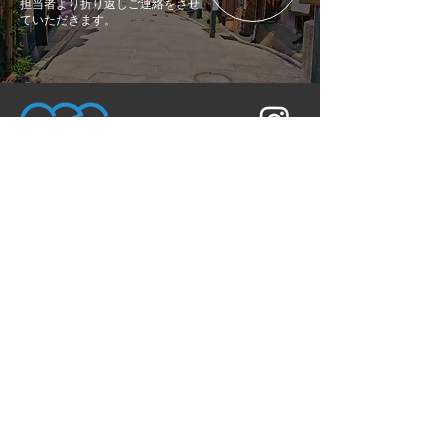
担当者より折り返しご連絡をさせ
ていただきます。
〒604-0881
京都府京都市中京区丸太町通高倉東入坂本町
686 CASA 御所南 2B
TEL：050-3690-1222
トップ
サービス概要
メンバー紹介
お問い合わせ
ツアー紹介
イベント実績
お知らせ
個人情報保護方針