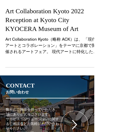
Art Collaboration Kyoto 2022
Reception at Kyoto City
KYOCERA Museum of Art
Art Collaboration Kyoto（略称 ACK）は、 「現代
アートとコラボレーション」をテーマに京都で開
催されるアートフェア。 現代アートに特化したア
ートフェアとしては、日本最大級です。 一般公開
の期間に先駆けて、内覧会の夜に開催された招待
制のオープニングレセ...
CONTACT
お問い合わせ
弊社にご興味を持っていただき、
誠にありがとうございます。
サービス・ソリューションに関す
るご相談などお気軽にお問い合わ
せください。