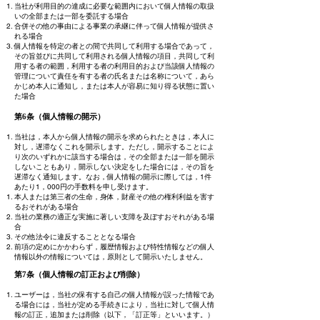
当社が利用目的の達成に必要な範囲内において個人情報の取扱
いの全部または一部を委託する場合
合併その他の事由による事業の承継に伴って個人情報が提供さ
れる場合
個人情報を特定の者との間で共同して利用する場合であって，
その旨並びに共同して利用される個人情報の項目，共同して利
用する者の範囲，利用する者の利用目的および当該個人情報の
管理について責任を有する者の氏名または名称について，あら
かじめ本人に通知し，または本人が容易に知り得る状態に置い
た場合
第6条（個人情報の開示）
当社は，本人から個人情報の開示を求められたときは，本人に
対し，遅滞なくこれを開示します。ただし，開示することによ
り次のいずれかに該当する場合は，その全部または一部を開示
しないこともあり，開示しない決定をした場合には，その旨を
遅滞なく通知します。なお，個人情報の開示に際しては，1件
あたり1，000円の手数料を申し受けます。
本人または第三者の生命，身体，財産その他の権利利益を害す
るおそれがある場合
当社の業務の適正な実施に著しい支障を及ぼすおそれがある場
合
その他法令に違反することとなる場合
前項の定めにかかわらず，履歴情報および特性情報などの個人
情報以外の情報については，原則として開示いたしません。
第7条（個人情報の訂正および削除）
ユーザーは，当社の保有する自己の個人情報が誤った情報であ
る場合には，当社が定める手続きにより，当社に対して個人情
報の訂正，追加または削除（以下，「訂正等」といいます。）