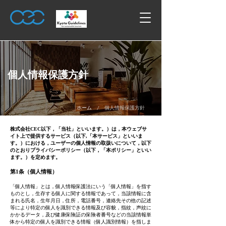
個人情報保護方針
/
ホーム
個人情報保護方針
株式会社CEC以下，「当社」といいます。）は，本ウェブサ
イト上で提供するサービス（以下,「本サービス」といいま
す。）における，ユーザーの個人情報の取扱いについて，以下
のとおりプライバシーポリシー（以下，「本ポリシー」といい
ます。）を定めます。
第1条（個人情報）
「個人情報」とは，個人情報保護法にいう「個人情報」を指す
ものとし，生存する個人に関する情報であって，当該情報に含
まれる氏名，生年月日，住所，電話番号，連絡先その他の記述
等により特定の個人を識別できる情報及び容貌，指紋，声紋に
かかるデータ，及び健康保険証の保険者番号などの当該情報単
体から特定の個人を識別できる情報（個人識別情報）を指しま