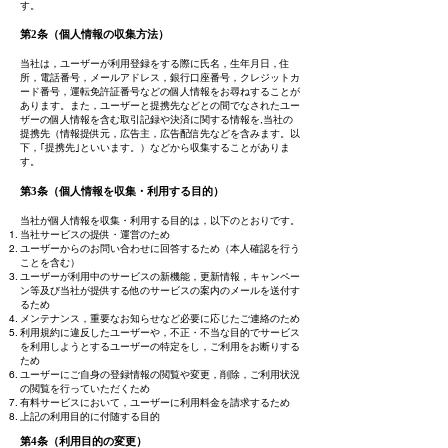
す。
第2条（個人情報の収集方法）
当社は，ユーザーが利用登録をする際に氏名，生年月日，住
所，電話番号，メールアドレス，銀行口座番号，クレジットカ
ード番号，運転免許証番号などの個人情報をお尋ねすることが
あります。また，ユーザーと提携先などとの間でなされたユー
ザーの個人情報を含む取引記録や決済に関する情報を,当社の
提携先（情報提供元，広告主，広告配信先などを含みます。以
下，｢提携先｣といいます。）などから収集することがありま
す。
第3条（個人情報を収集・利用する目的）
当社が個人情報を収集・利用する目的は，以下のとおりです。
当社サービスの提供・運営のため
ユーザーからのお問い合わせに回答するため（本人確認を行う
ことを含む）
ユーザーが利用中のサービスの新機能，更新情報，キャンペー
ン等及び当社が提供する他のサービスの案内のメールを送付す
るため
メンテナンス，重要なお知らせなど必要に応じたご連絡のため
利用規約に違反したユーザーや，不正・不当な目的でサービス
を利用しようとするユーザーの特定をし，ご利用をお断りする
ため
ユーザーにご自身の登録情報の閲覧や変更，削除，ご利用状況
の閲覧を行っていただくため
有料サービスにおいて，ユーザーに利用料金を請求するため
上記の利用目的に付随する目的
第4条（利用目的の変更）