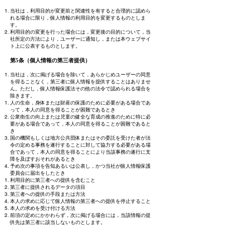
当社は，利用目的が変更前と関連性を有すると合理的に認めら
れる場合に限り，個人情報の利用目的を変更するものとしま
す。
利用目的の変更を行った場合には，変更後の目的について，当
社所定の方法により，ユーザーに通知し，または本ウェブサイ
ト上に公表するものとします。
第5条（個人情報の第三者提供）
当社は，次に掲げる場合を除いて，あらかじめユーザーの同意
を得ることなく，第三者に個人情報を提供することはありませ
ん。ただし，個人情報保護法その他の法令で認められる場合を
除きます。
人の生命，身体または財産の保護のために必要がある場合であ
って，本人の同意を得ることが困難であるとき
公衆衛生の向上または児童の健全な育成の推進のために特に必
要がある場合であって，本人の同意を得ることが困難であると
き
国の機関もしくは地方公共団体またはその委託を受けた者が法
令の定める事務を遂行することに対して協力する必要がある場
合であって，本人の同意を得ることにより当該事務の遂行に支
障を及ぼすおそれがあるとき
予め次の事項を告知あるいは公表し，かつ当社が個人情報保護
委員会に届出をしたとき
利用目的に第三者への提供を含むこと
第三者に提供されるデータの項目
第三者への提供の手段または方法
本人の求めに応じて個人情報の第三者への提供を停止すること
本人の求めを受け付ける方法
前項の定めにかかわらず，次に掲げる場合には，当該情報の提
供先は第三者に該当しないものとします。