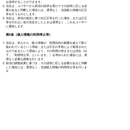
を請求することができます。
当社は，ユーザーから前項の請求を受けてその請求に応じる必
要があると判断した場合には，遅滞なく，当該個人情報の訂正
等を行うものとします。
当社は，前項の規定に基づき訂正等を行った場合，または訂正
等を行わない旨の決定をしたときは遅滞なく，これをユーザー
に通知します。
第8条（個人情報の利用停止等）
当社は，本人から，個人情報が，利用目的の範囲を超えて取り
扱われているという理由，または不正の手段により取得された
ものであるという理由により，その利用の停止または消去（以
下，「利用停止等」といいます。）を求められた場合には，遅
滞なく必要な調査を行います。
前項の調査結果に基づき，その請求に応じる必要があると判断
した場合には，遅滞なく，当該個人情報の利用停止等を行いま
す。
当社は，前項の規定に基づき利用停止等を行った場合，または
利用停止等を行わない旨の決定をしたときは，遅滞なく，これ
をユーザーに通知します。
前2項にかかわらず，利用停止等に多額の費用を有する場合そ
の他利用停止等を行うことが困難な場合であって，ユーザーの
権利利益を保護するために必要なこれに代わるべき措置をとれ
る場合は，この代替策を講じるものとします。
第9条（プライバシーポリシーの変更）
本ポリシーの内容は，法令その他本ポリシーに別段の定めのあ
る事項を除いて，ユーザーに通知することなく，変更すること
ができるものとします。
当社が別途定める場合を除いて，変更後のプライバシーポリシ