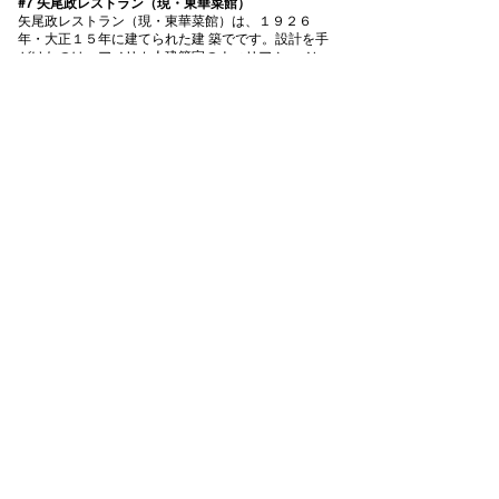
#7 ⽮尾政レストラン（現・東華菜館）
⽮尾政レストラン（現・東華菜館）は、１９２６
年・⼤正１５年に建てられた建 築でです。設計を⼿
がけたのは、アメリカ⼈建築家のウィリアム・メレ
ル・ヴォ ーリズ率いる、ヴォーリズ建築事務所で
す。彼の作品のなかで、唯⼀のレストラ ン建築で
す。
#8 【フランソア喫茶室】
【フランソア喫茶室】は、１９３４年・昭和９年に
創業した喫茶店です。 喫茶店として初めて、国の登
録有形⽂化財に指定されました。戦争に向けての⾃
由が制限されつつある中、⼈々は、集まって語り合
える場所を求めていました。 ⾃⾝が社会主義運動に
わっていたことから、思想や芸術について議論する
ための サロンとして、喫茶店をオープン。フランス
の画家、ジャン・フランソア・ミレ ーにちなんで、
「フランソア喫茶室」と名付けました。
一覧へ戻る
ご予約はこちら