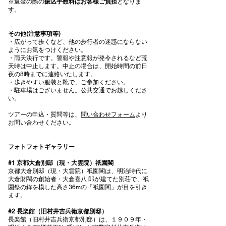
※返金の際の
振込手数料はお客様ご負担
となりま
す。
その他(注意事項等)
・広がって歩くなど、他の歩行者の迷惑にならない
ようにお気をつけください。
・雨天決行です。警報や注意報が発令されるなど荒
天時は中止します。中止の場合は、開始時間の前日
夜の8時までに連絡いたします。
・歩きやすい服装と靴で、ご参加ください。
・駐車場はございません。公共交通でお越しくださ
い。
ツアーの申込・質問等は、
問い合わせフォーム
より
お問い合わせください。
フォトフォトギャラリー
#1 京都⼤倉別邸（現・⼤雲院）祇園閣
京都⼤倉別邸（現・⼤雲院）祇園閣は、明治時代に
⼤倉財閥の創始者・⼤倉喜⼋ 郎が建てた別荘で、祇
園祭の鉾を模した⾼さ36mの「祇園閣」が⽬を引き
ます。
#2 ⻑楽館（旧村井吉兵衛京都別邸）
⻑楽館（旧村井吉兵衛京都別邸）は、１９０９年・