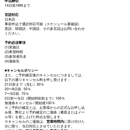
申込締切
14⽇前18時まで
言語対応
日本語
事前申込で通訳対応可能（スケジュール要確認）
英語、韓国語、中国語、その多言語はお問い合わせ
ください。
予約必須事項
(1)実施日
(2)希望時間
(3)参加者氏名
(4)連絡先
■
キャンセルポリシー
また、ご予約確定後のキャンセルにつきましては、
以下の通りキャンセル料を申し受けます：
21日前まで（含む）30％
20〜8日前. 50％
7〜3日前. 70％
2日前〜当日（開始時刻前まで）100％
無連絡キャンセル / 開始後100％
※ご予約の確定とは、お客様からの正式なお申し込
み後、弊社より予約確定のご連絡（書面またはメー
ル等）を差し上げた時点を指します。
※キャンセルのご連絡は、
営業時間内
に受け付けた
分に限り、当日対応とさせていただきます。