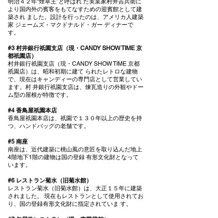
明治４２年“煙草王”と呼ばれ た実業家村井吉兵衛に
より国内外の賓客をもてなすための迎賓館として建
築され ました。設計を⾏ったのは、アメリカ⼈建築
家 ジェームズ・マクドナルド・ガー ディナーで
す。
#3 村井銀⾏祇園⽀店（現・CANDY SHOW TIME 京
都祇園店）
村井銀⾏祇園⽀店（現・CANDY SHOW TIME 京都
祇園店）は、昭和初期に建て られたレトロな建物
で、現在はキャンディーの専⾨店として営業してい
ます。村 井銀⾏祇園⽀店は、煉⽡造りの外観やドー
ム型の屋根が特徴です。
#4 ⾹⿃屋祇園本店
⾹⿃屋祇園本店は、祇園で１３０年以上の歴史を持
つ、ハンドバッグの⽼舗です。
#5 南座
南座は、近代建築に桃⼭⾵の意匠を取り込んだ地上
4階地下1階の建物は国の登録 有形⽂化財となって
います。
#6 レストラン菊⽔（旧菊⽔館）
レストラン菊⽔（旧菊⽔館）は、⼤正１５年に建築
されました。 現在もレストランとして使⽤されてお
り、国の登録有形⽂化財に指定されていま す。