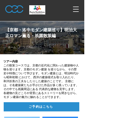
【京都・洛中モダン建築巡り】明治⼤
正ロマン薫る・祇園散策編
/
ホーム
ツアー紹介
ツアー内容
この散策コースでは、京都の近代化に関わった建築物や⼈
物を巡ります。京都のモダン建築 を巡りながら、その歴
史や特徴について学びます。モダン建築とは、明治時代か
ら昭和初期 にかけて、⻄洋の建築様式を取り⼊れたり、
和洋折衷の⼯夫をしたりした建築のことです。 京都に
は、そ名建築家たちが⼿がけた作品が多く残っています。
その中でも祇園周辺にある 代表的な建物を⾒学します。
各建物の⾒どころや背景にあるストーリーを聞きながら、
モダ ン建築の魅⼒に触れることができます。
ご予約はこちら