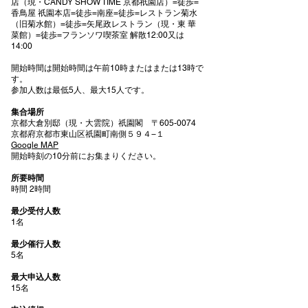
店（現・CANDY SHOW TIME 京都祇園店）=徒歩=
⾹⿃屋 祇園本店=徒歩=南座=徒歩=レストラン菊⽔
（旧菊⽔館）=徒歩=⽮尾政レストラン（現・東 華
菜館）=徒歩=フランソワ喫茶室 解散12:00⼜は
14:00
開始時間は開始時間は午前10時またはまたは13時で
す。
参加人数は最低5人、最大15人です。
集合場所
京都⼤倉別邸（現・⼤雲院）祇園閣 〒605-0074
京都府京都市東山区祇園町南側５９４−１
Google MAP
開始時刻の10分前にお集まりください。
所要時間
時間 2時間
最少受付人数
1名
最少催行人数
5名
最大申込人数
15名