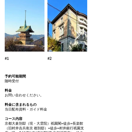
#1
#2
予約可能期間
随時受付
料金
お問い合わせください。
料金に含まれるもの
当⽇配布資料・ガイド料⾦
コース内容
京都⼤倉別邸（現・⼤雲院）祇園閣=徒歩=⻑楽館
（旧村井吉兵衛京 都別邸）=徒歩=村井銀⾏祇園⽀