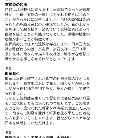
友禅染の起源
時代は江戸時代に遡ります。扇絵師であった宮崎友
禅が、小袖（着物の一種）にもそれを描きはじめた
ことがきっかけに誕生しました。当時の織物は染め
られた糸を織り込むのが主流でしたが、布の上から
筆を使って絵を描き、染めていく友禅染めによって
曲線を描くことが可能となりました。動物や植物の
絵柄が多いことが特徴です。
友禅染めには様々な流派が存在します。日本三大友
禅と呼ばれるのは、京友禅・加賀友禅・江戸（東
京）友禅。南さんが描く京友禅は、鮮やかな色彩で
華やかさを感じさせる作品となっています。
＃2
町家創生
町家は近世に確立された都市の住居形式のひとつを
指します。商業地において商人、職人などが商いを
しながら住む独立住宅であり、多くが群として建て
られました。
しかし伝統的建造物として歴史的に価値の高い町屋
も、近代化とともに失われつつあります。この南さ
んはこの一度失われた町家を20年前に創生した人で
す。南さんに影響を受けて町家創生を果たした地域
の方も多くいらっしゃいます。昔ながらのリアルな
日本を体感していただけます。
＃3
織物のまちとして栄えた西陣、千両が辻