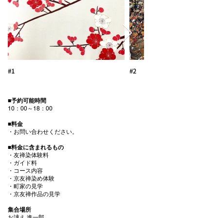
#1
#2
■予約可能時間
10：00～18：00
■料金
・お問い合わせください。
■料金に含まれるもの
・友禅染体験料
・ガイド料
・コース内容
・京友禅染め体験
・町家の見学
・京友禅作品の見学
集合場所
お誂え 進一郎