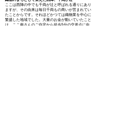
ここは西陣の中でも千両が辻と呼ばれる通りにあり
ますが、その由来は毎日千両もの商いが営まれてい
たことからです。それほどかつては織物業を中心に
繁盛した地域でした。大量のお金が動いていたこと
は、ここ南さんのご自宅から徒歩5分の交差点に向
かい合わせに4店舗銀行が建っていたことからも明
らかです。深い伝統と歴史は今もこの町に残りま
す。そのお話を友禅体験の際、南さんからお聞きで
きるのもこのツアーの醍醐味です。
一覧へ戻る
ご予約はこちら
CONTACT
お問い合わせ
弊社にご興味を持っていただき、
誠にありがとうございます。
サービス・ソリューションに関す