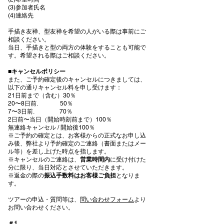
(3)参加者氏名
(4)連絡先
手描き友禅、型友禅を希望の人がいる際は事前にご
相談ください。
当日、手描きと型の両方の体験をすることも可能で
す。希望される際はご相談ください。
■
キャンセルポリシー
また、ご予約確定後のキャンセルにつきましては、
以下の通りキャンセル料を申し受けます：
21日前まで（含む）30％
20〜8日前. 50％
7〜3日前. 70％
2日前〜当日（開始時刻前まで）100％
無連絡キャンセル / 開始後100％
※ご予約の確定とは、お客様からの正式なお申し込
み後、弊社より予約確定のご連絡（書面またはメー
ル等）を差し上げた時点を指します。
※キャンセルのご連絡は、
営業時間内
に受け付けた
分に限り、当日対応とさせていただきます。
※返金の際の
振込手数料はお客様ご負担
となりま
す。
ツアーの申込・質問等は、
問い合わせフォーム
より
お問い合わせください。
＃1