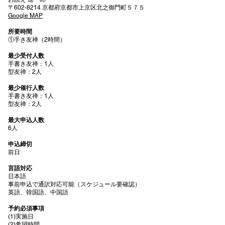
〒602-8214 京都府京都市上京区北之御門町５７５
Google MAP
所要時間
①手き友禅（2時間）
最少受付人数
手書き友禅：1人
型友禅：2人
最少催行人数
手書き友禅：1人
型友禅：2人
最大申込人数
6人
申込締切
前日
言語対応
日本語
事前申込で通訳対応可能（スケジュール要確認）
英語、韓国語、中国語
予約必須事項
(1)実施日
(2)希望時間