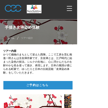
手描き友禅染め体験
/
ホーム
ツアー紹介
ツアー内容
かつて織物のまちとして栄えた西陣。ここで工房を営む南
進一郎さんは京友禅作家です。京友禅とは、江戸時代に始
まった染色の技法。シルクの生地に、心に浮かんだものを
鮮やかな色を使って描き、表現します。日本の風情が感じ
られる町家で、ゆったりと日本の伝統芸能「友禅染め体
験」をしていただきます。
ご予約はこちら