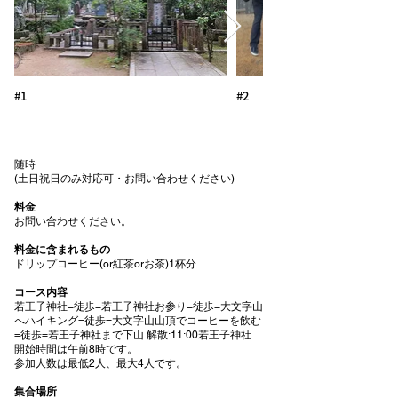
#1
#2
随時
(土日祝日のみ対応可・お問い合わせください)
料金
お問い合わせください。
料金に含まれるもの
ドリップコーヒー(or紅茶orお茶)1杯分
コース内容
若王子神社=徒歩=若王子神社お参り=徒歩=大文字山
へハイキング=徒歩=大文字山山頂でコーヒーを飲む
=徒歩=若王子神社まで下山 解散:11:00若王子神社
開始時間は午前8時です。
参加人数は最低2人、最大4人です。
集合場所