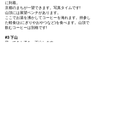
に到着。
京都のまちが一望できます。写真タイムです!
山頂には展望ベンチがあります。
ここでお湯を沸かしてコーヒーを淹れます。持参し
た軽食(おにぎりやおやつなど)を食べます。山頂で
飲むコーヒーは別格です!
#3 下山
登ってきた道を、下山します。
帰りの道のりは45分程度見ておきましょう。
#4 若王子神社
若王子神社に到着!
お疲れ様でした!
一覧へ戻る
ご予約はこちら
CONTACT
お問い合わせ