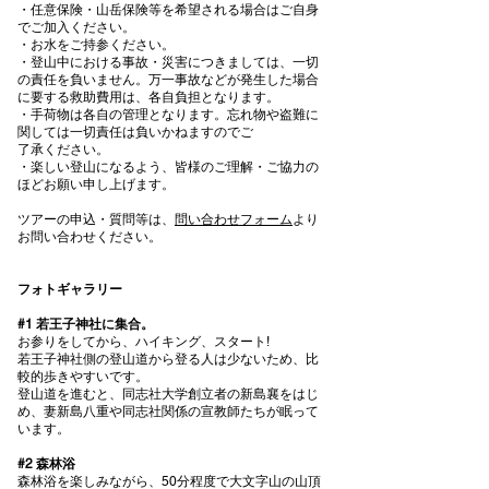
・任意保険・山岳保険等を希望される場合はご自身
でご加入ください。
・お水をご持参ください。
・登山中における事故・災害につきましては、一切
の責任を負いません。万一事故などが発生した場合
に要する救助費用は、各自負担となります。
・手荷物は各自の管理となります。忘れ物や盗難に
関しては一切責任は負いかねますのでご
了承ください。
・楽しい登山になるよう、皆様のご理解・ご協力の
ほどお願い申し上げます。
ツアーの申込・質問等は、
問い合わせフォーム
より
お問い合わせください。
フォトギャラリー
#1 若王子神社に集合。
お参りをしてから、ハイキング、スタート!
若王子神社側の登山道から登る人は少ないため、比
較的歩きやすいです。
登山道を進むと、同志社大学創立者の新島襄をはじ
め、妻新島八重や同志社関係の宣教師たちが眠って
います。
#2 森林浴
森林浴を楽しみながら、50分程度で大文字山の山頂