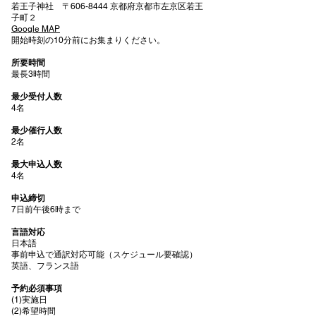
若王子神社 〒606-8444 京都府京都市左京区若王
子町２
Google MAP
開始時刻の10分前にお集まりください。
所要時間
最長3時間
最少受付人数
4名
最少催行人数
2名
最大申込人数
4名
申込締切
7日前午後6時まで
言語対応
日本語
事前申込で通訳対応可能（スケジュール要確認）
英語、フランス語
予約必須事項
(1)実施日
(2)希望時間