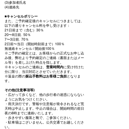
(3)参加者氏名
(4)連絡先
■
キャンセルポリシー
また、ご予約確定後のキャンセルにつきましては、
以下の通りキャンセル料を申し受けます：
21日前まで（含む）30％
20〜8日前. 50％
7〜3日前. 70％
2日前〜当日（開始時刻前まで）100％
無連絡キャンセル / 開始後100％
※ご予約の確定とは、お客様からの正式なお申し込
み後、弊社より予約確定のご連絡（書面またはメー
ル等）を差し上げた時点を指します。
※キャンセルのご連絡は、
営業時間内
に受け付けた
分に限り、当日対応とさせていただきます。
※返金の際の
振込手数料はお客様ご負担
となりま
す。
その他(注意事項等)
・広がって歩くなど、他の歩行者の迷惑にならない
ようにお気をつけください。
・雨天決行です。警報や注意報が発令されるなど荒
天時は中止します。中止の場合は、開始時間の前日
夜の8時までに連絡いたします。
・歩きやすい服装と靴で、ご参加ください。
・駐車場はございません。公共交通でお越しくださ
い。