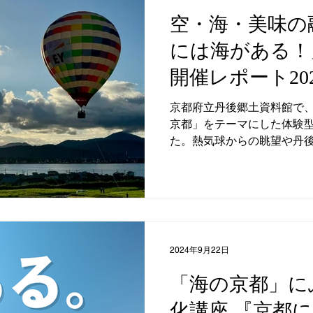
空・海・美味の
には海がある！
開催レポート202
（土）・10月5
京都府立丹後郷土資料館で、9
京都」をテーマにした体験
た。熱気球からの眺望や丹
ばらずし制作体験、和船ト
ログラムで参加者は地域の
2024年9月22日
「海の京都」に
化講座 『京都