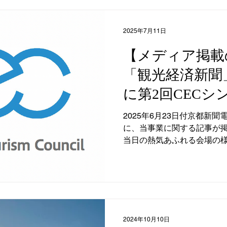
2025年7月11日
【メディア掲載
「観光経済新聞
に第2回CEC
る記事が掲載さ
2025年6月23日付京都新
に、当事業に関する記事が掲
当日の熱気あふれる会場の
観光・文化に関するプレゼ
業、行政とのクロストーク
ます。 特に、「教室（きょうしつ）から地域へ」という
本シンポジウムのテーマに
来について真剣に向き合い
姿勢が強調されていました
2024年10月10日