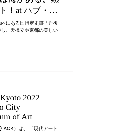
！at ハブ・ミ
都府立丹後郷土
地内にある国指定史跡「丹後
乗し、天橋立や京都の美しい
年9月28日
日（土）に京都府
n Kyoto 2022
o City
m of Art
oto（略称 ACK）は、 「現代アート