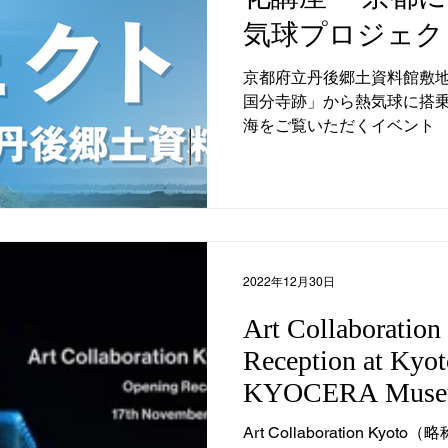
気球プロジェクト
ュージアム・京
京都府立丹後郷土資料館敷
国分寺跡」から熱気球に搭
資料館』を2024
海をご覧いただくイベント
（土）、10月5
と共催
2022年12月30日
Art Collaboratio
Reception at Kyot
KYOCERA Museu
Art Collaboration Ky