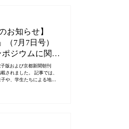
のお知らせ】
」（7月7日号）
シンポジウムに関す
れました
聞電子版および京都新聞朝刊
載されました。 記事では、
様子や、学生たちによる地域
ンテーション、専門家や企
の模様が丁寧に紹介されてい
沿って、若者たちが地域の未
、自らの言葉で発信していく
。