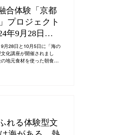
融合体験「京都
」プロジェクト
4年9月28日
日（土）
月28日と10月5日に「海の
型文化講座が開催されまし
後の地元食材を使った朝食・
ークイベントなど、多彩なプ
自然と文化を堪能しました。
ふれる体験型文
には海がある。熱