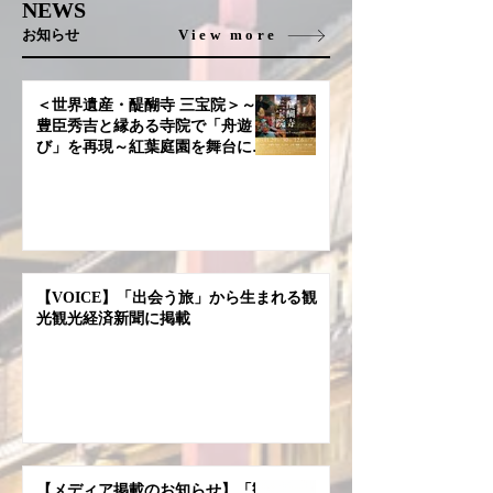
NEWS
お知らせ
View more
＜世界遺産・醍醐寺 三宝院＞～
豊臣秀吉と縁ある寺院で「舟遊
び」を再現～紅葉庭園を舞台に
能 × 笙「夜間特別上演」開催令
和7年11月29日（土）・30日
（日）／12月6日（土）・7日
（日）開場18:30 開演19:00〜
【VOICE】「出会う旅」から生まれる観
光観光経済新聞に掲載
【メディア掲載のお知らせ】「観