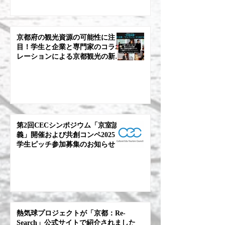
京都府の観光資源の可能性に注
⽬！学⽣と企業と専⾨家のコラボ
レーションによる京都観光の新ビ
ジョンを発表します。第2回CEC
シンポジウムを6 ⽉22 ⽇（⽇）に
開催！
第2回CECシンポジウム「京室談
義」開催および共創コンペ2025
学生ピッチ参加募集のお知らせ
熱気球プロジェクトが「京都：Re-
Search」公式サイトで紹介されました