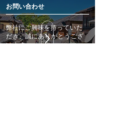
お問い合わせ
弊社にご興味を持っていた
だき、誠にありがとうござ
います。
サービス・ソリューション
に関するご相談などお気軽
にお問い合わせください。
担当者より折り返しご連絡を
させていただきます。
〒604-0881
京都府京都市中京区丸太町通高倉東入坂本町
686 CASA 御所南 2B