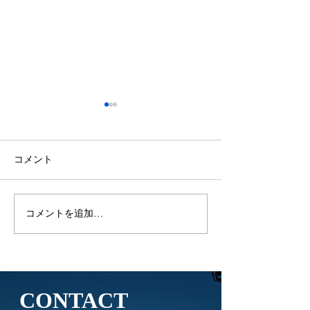
【VOICE】「出会う旅」
から生まれる観光観光経
済新聞に掲載
観光経済新聞に掲載されまし
コメント
た。
コメントを追加…
【メディア掲載
せ】「観光経済
月7日号）に第2
ンポジウムに関
が掲載されまし
CONTACT