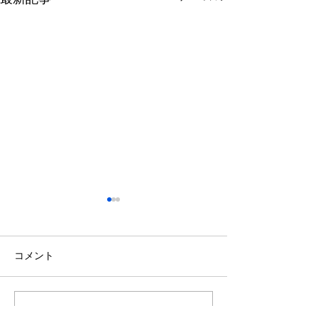
【VOICE】「出会う旅」
から生まれる観光観光経
済新聞に掲載
観光経済新聞に掲載されまし
コメント
た。
コメントを追加…
【メディア掲載