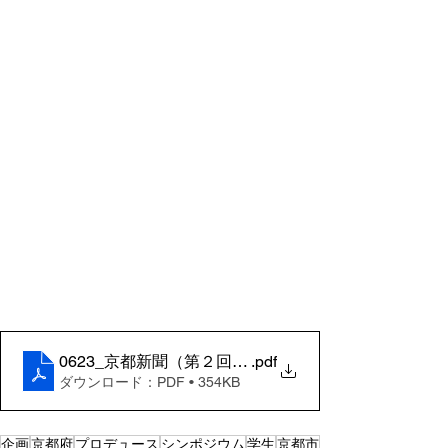
0623_京都新聞（第２回ＣＥＣシンポジウム）
.pdf
ダウンロード：PDF • 354KB
企画
京都府
プロデュース
シンポジウム
学生
京都市