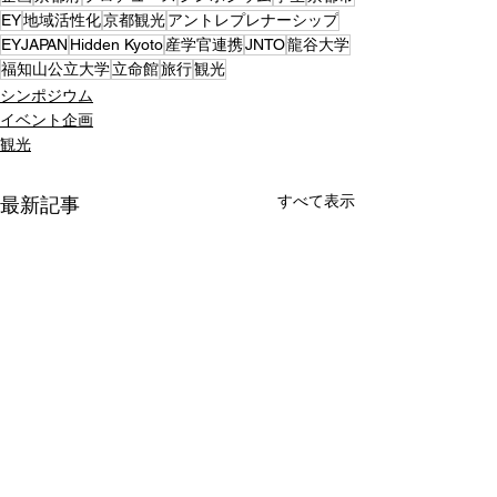
EY
地域活性化
京都観光
アントレプレナーシップ
EYJAPAN
Hidden Kyoto
産学官連携
JNTO
龍谷大学
福知山公立大学
立命館
旅行
観光
シンポジウム
イベント企画
観光
すべて表示
最新記事