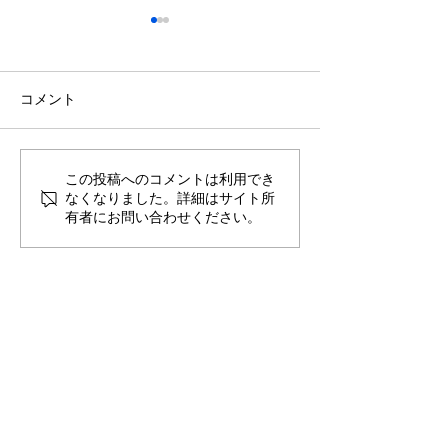
コメント
この投稿へのコメントは利用でき
京都府の観光資源の可能
第2回CECシン
なくなりました。詳細はサイト所
性に注⽬！学⽣と企業と
「京室談義」開
有者にお問い合わせください。
専⾨家のコラボレーショ
共創コンペ2025
ンによる京都観光の新ビ
チ参加募集のお
ジョンを発表します。第2
回CEC シンポジウムを6
⽉22 ⽇（⽇）に開催！
CONTACT
お問い合わせ