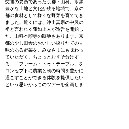
交通の要衝であった京都・山科。水源
豊かな土地と文化が残る地域で、京の
都の食材として様々な野菜を育ててき
ました。近くには、浄土真宗の中興の
祖と言われる蓮如上人が造営を開始し
た、山科本願寺の跡地もあります。京
都の少し田舎のおいしい採りたての甘
味のある野菜を、みなさまにも味わっ
ていただく、ちょっとおすそ分けす
る、「ファーム・トゥ・テーブル」を
コンセプトに農業と朝の時間を豊かに
過ごすことができる体験を提供したい
という思いからこのツアーを企画しま
した。
見どころ
農家住宅見学：
吹き抜けやおくどさん
が特徴の地野八右衛門邸を訪れ、農家
建築の文化や生活を学びます。
農業体験：
農園で、土を耕し、種を蒔