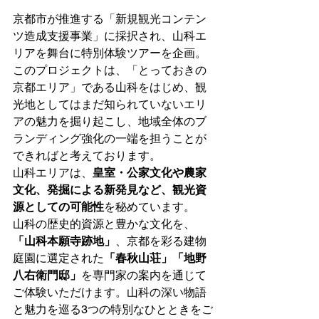
京都市が推進する「新規観光コンテン
ツ造成支援事業」に採択され、山科エ
リアを舞台に特別体験ツアーを企画。
このプロジェクトは、「とっておきの
京都エリア」である山科をはじめ、観
光地としてはまだ知られていないエリ
アの魅力を掘り起こし、地域全体のブ
ランディング強化の一端を担うことが
できればと考えております。
山科エリアは、
皇室・公家文化や農家
文化、発掘による新発見など、観光資
源としての可能性
を秘めています。
山科の歴史的資源と豊かな文化を、
「山科本願寺跡地」
、京都を彩る建物
庭園に選定された
「春秋山荘」「地野
八右衛門邸」
を専門家の案内を通じて
ご体験いただけます。山科の深い物語
と魅力を巡る3つの特別なひとときをご