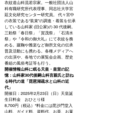
衣紋道山科流若宗家。一般社団法人山
科有職研究所代表理事、同志社大学宮
廷文化研究センター研究員。 代々宮中
の衣装である“装束”の調進・着装を伝承
している山科家 (旧公家)の 30 代後嗣。
三勅祭「春日祭」「賀茂祭」「石清水
祭」や『令和の御大礼』にて衣紋を務
める。蹴鞠や雅楽など御所文化の伝承
普及活動にも携わる。各種メディアへ
の出演や、各地での展覧会企画、歴史
番組の風俗考証等も行う。
開催情報山科に眠る天皇・皇室の記
憶：山科家30代後嗣山科言親氏と訪ね
る時代の道「琵琶湖疏水と山科の近
代」　
開催日：2025年2月23日（日）天皇誕
生日料金　おひとり様
8,700円（税込）*料金には毘沙門堂入
山料、ガイド料、資料代、お茶、お菓