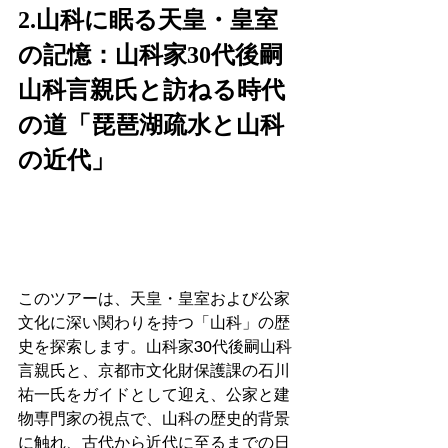
2.山科に眠る天皇・皇室
の記憶：山科家30代後嗣
山科言親氏と訪ねる時代
の道「琵琶湖疏水と山科
の近代」　
このツアーは、天皇・皇室および公家
文化に深い関わりを持つ「山科」の歴
史を探索します。山科家30代後嗣山科
言親氏と、京都市文化財保護課の石川
祐一氏をガイドとして迎え、公家と建
物専門家の視点で、山科の歴史的背景
に触れ、古代から近代に至るまでの日