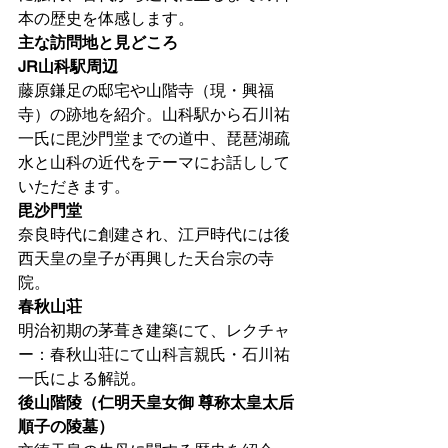
本の歴史を体感します。
主な訪問地と見どころ
JR山科駅周辺
藤原鎌足の邸宅や山階寺（現・興福
寺）の跡地を紹介。山科駅から石川祐
一氏に毘沙門堂までの道中、琵琶湖疏
水と山科の近代をテーマにお話しして
いただきます。
毘沙門堂
奈良時代に創建され、江戸時代には後
西天皇の皇子が再興した天台宗の寺
院。
春秋山荘
明治初期の茅葺き建築にて、レクチャ
ー：春秋山荘にて山科言親氏・石川祐
一氏による解説。
後山階陵（仁明天皇女御 尊称太皇太后
順子の陵墓）