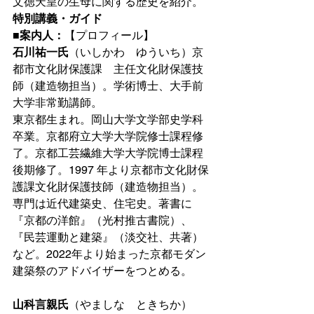
文徳天皇の生母に関する歴史を紹介。
特別講義・ガイド
■案内人：
【プロフィール】
石川祐一氏
（いしかわ　ゆういち）京
都市文化財保護課　主任文化財保護技
師（建造物担当）。学術博士、大手前
大学非常勤講師。
東京都生まれ。岡山大学文学部史学科
卒業。京都府立大学大学院修士課程修
了。京都工芸繊維大学大学院博士課程
後期修了。1997 年より京都市文化財保
護課文化財保護技師（建造物担当）。
専門は近代建築史、住宅史。著書に
『京都の洋館』（光村推古書院）、
『民芸運動と建築』（淡交社、共著）
など。2022年より始まった京都モダン
建築祭のアドバイザーをつとめる。
山科言親氏
（やましな　ときちか）