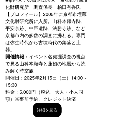
■案内人：公益財団法人　京都市埋蔵文
化財研究所　調査係長　柏田有香氏
【プロフィール】2005年に京都市埋蔵
文化財研究所に入所。山科本願寺跡、
平安京跡、中臣遺跡、法勝寺跡、など
京都市内の多数の調査に携わる。専門
は弥生時代から古墳時代の集落と土
器。
開催情報：
イベント名発掘調査の視点
で見る山科本願寺と蓮如の地層から読
み解く時空旅
開催日：2025年2月15日（土）14:00～
15:30
料金：5,000円（税込、大人・小人同
額）※事前予約、クレジット決済
詳細を見る