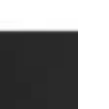
記事では、当日の熱気あふれる会場の様子や、学
生たちによる地域観光・文化に関するプレゼンテ
ーション、専門家や企業、行政とのクロストーク
の模様が丁寧に紹介されています。 特に、「教室
（きょうしつ）から地域へ」という本シンポジウ
ムのテーマに沿って、若者たちが地域の未来につ
いて真剣に向き合い、自らの言葉で発信していく
姿勢が強調されていました。