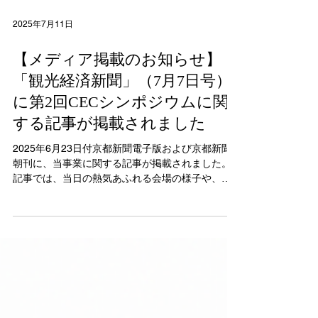
2025年7月11日
【メディア掲載のお知らせ】
「観光経済新聞」（7月7日号）
に第2回CECシンポジウムに関
する記事が掲載されました
2025年6月23日付京都新聞電子版および京都新聞
朝刊に、当事業に関する記事が掲載されました。
記事では、当日の熱気あふれる会場の様子や、学
生たちによる地域観光・文化に関するプレゼンテ
ーション、専門家や企業、行政とのクロストーク
の模様が丁寧に紹介されています。 特に、「教室
（きょうしつ）から地域へ」という本シンポジウ
ムのテーマに沿って、若者たちが地域の未来につ
いて真剣に向き合い、自らの言葉で発信していく
姿勢が強調されていました。