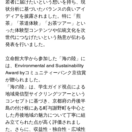
若者に届けたいという想いを持ち、現
状分析に基づいたバランスの良いアイ
ディアを披露されました。特に「煎
茶」「茶道体験」「お茶ツアー」とい
った体験型コンテンツや伝統文化を次
世代につなげたいという熱意が伝わる
発表を行いました。
立命館大学から参加した「海の陸」に
は、Environmental and Sustainability 
Award byコミュニティーバンク京信賞
が贈られました。
「海の陸」は、学生ガイド視点による
地域発信型サイクリングツアーという
コンセプトに基づき、京都府の丹後半
島の付け根にある町与謝野町を中心と
した丹後地域の魅力について丁寧に組
み立てられた点が高く評価されまし
た。さらに、収益性・独自性・広域性