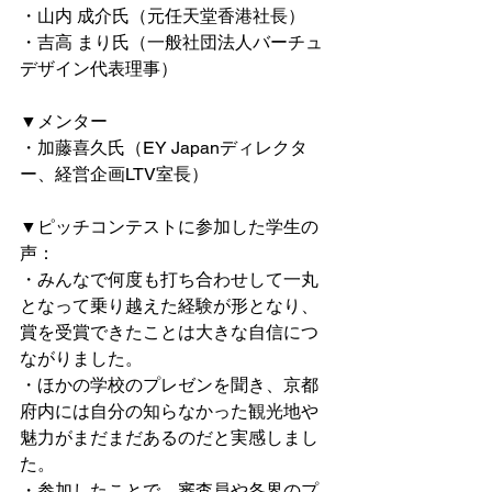
・山内 成介氏（元任天堂香港社長）
・吉高 まり氏（一般社団法人バーチュ
デザイン代表理事）
▼メンター
・加藤喜久氏（EY Japanディレクタ
ー、経営企画LTV室長）
▼ピッチコンテストに参加した学生の
声：
・みんなで何度も打ち合わせして一丸
となって乗り越えた経験が形となり、
賞を受賞できたことは大きな自信につ
ながりました。
・ほかの学校のプレゼンを聞き、京都
府内には自分の知らなかった観光地や
魅力がまだまだあるのだと実感しまし
た。
・参加したことで、審査員や各界のプ