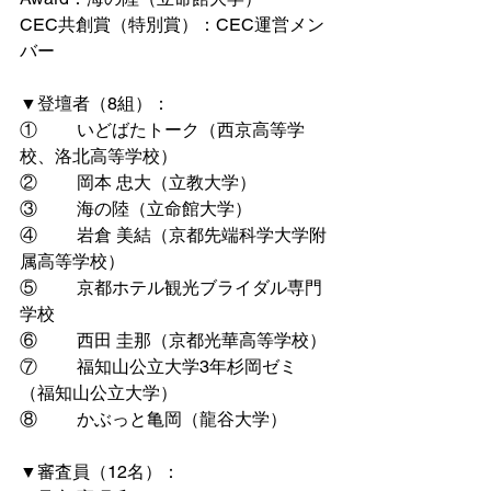
CEC共創賞（特別賞）：CEC運営メン
バー
▼登壇者（8組）：
①         いどばたトーク（西京高等学
校、洛北高等学校）
②         岡本 忠大（立教大学）
③         海の陸（立命館大学）
④         岩倉 美結（京都先端科学大学附
属高等学校）
⑤         京都ホテル観光ブライダル専門
学校
⑥         西田 圭那（京都光華高等学校）
⑦         福知山公立大学3年杉岡ゼミ
（福知山公立大学）
⑧         かぶっと亀岡（龍谷大学）
▼審査員（12名）：