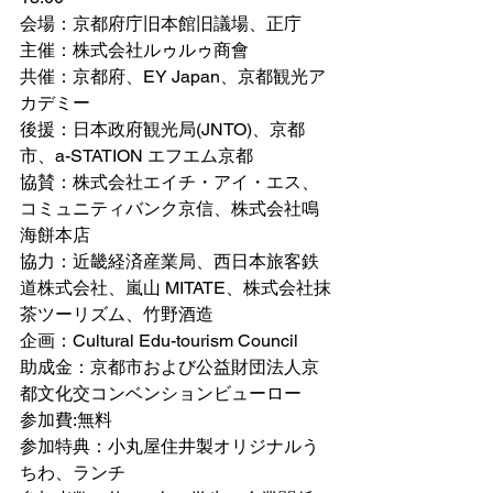
会場：京都府庁旧本館旧議場、正庁
主催：株式会社ルゥルゥ商會
共催：京都府、EY Japan、京都観光ア
カデミー
後援：日本政府観光局(JNTO)、京都
市、a-STATION エフエム京都
協賛：株式会社エイチ・アイ・エス、
コミュニティバンク京信、株式会社鳴
海餅本店
協力：近畿経済産業局、⻄⽇本旅客鉄
道株式会社、嵐⼭ MITATE、株式会社抹
茶ツーリズム、竹野酒造
企画：Cultural Edu-tourism Council
助成金：京都市および公益財団法人京
都文化交コンベンションビューロー
参加費:無料
参加特典：小丸屋住井製オリジナルう
ちわ、ランチ