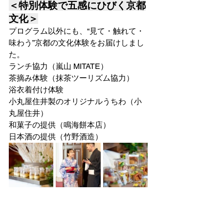
＜特別体験で五感にひびく京都
文化＞
プログラム以外にも、“見て・触れて・
味わう”京都の文化体験をお届けしまし
た。
ランチ協力（嵐⼭ MITATE）
茶摘み体験（抹茶ツーリズム協力）
浴衣着付け体験
小丸屋住井製のオリジナルうちわ（小
丸屋住井）
和菓子の提供（鳴海餅本店）
日本酒の提供（竹野酒造）