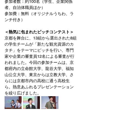
参加者数：約100名（学生、企業関係
者、自治体職員ほか）
参加費：無料（オリジナルうちわ、ラ
ンチ付き）
＜熱気に包まれたピッチコンテスト＞
京都を舞台に、13組から選出された8組
の学生チームが「新たな観光資源のカ
タチ」をテーマにピッチを行い、専門
家や企業の審査員12名による審査が行
われました。今回の参加チームは、京
都府内の立命館大学、龍谷大学、福知
山公立大学、東京からは立教大学、さ
らには京都市内の高校に通う高校生
ら。熱意あふれるプレゼンテーション
を繰り広げました。