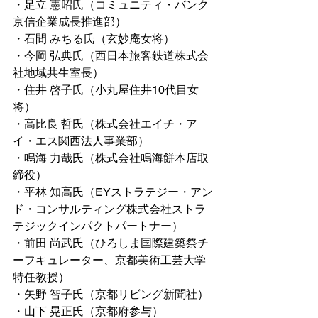
・足立 憲昭氏（コミュニティ・バンク
京信企業成長推進部）
・石間 みちる氏（玄妙庵女将）
・今岡 弘典氏（⻄⽇本旅客鉄道株式会
社地域共生室長）
・住井 啓子氏（小丸屋住井10代目女
将）　
・高比良 哲氏（株式会社エイチ・ア
イ・エス関西法人事業部）
・鳴海 力哉氏（株式会社鳴海餅本店取
締役）
・平林 知高氏（EYストラテジー・アン
ド・コンサルティング株式会社ストラ
テジックインパクトパートナー）
・前田 尚武氏（ひろしま国際建築祭チ
ーフキュレーター、京都美術工芸大学
特任教授）
・矢野 智子氏（京都リビング新聞社）
・山下 晃正氏（京都府参与）