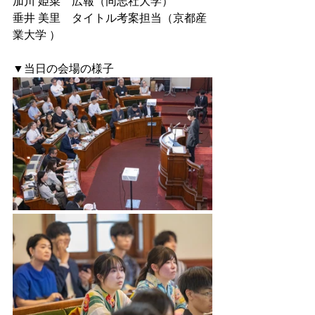
加川 姫菜　広報（同志社大学）
垂井 美里　タイトル考案担当（京都産
業大学 ）
▼
当日の会場の様子