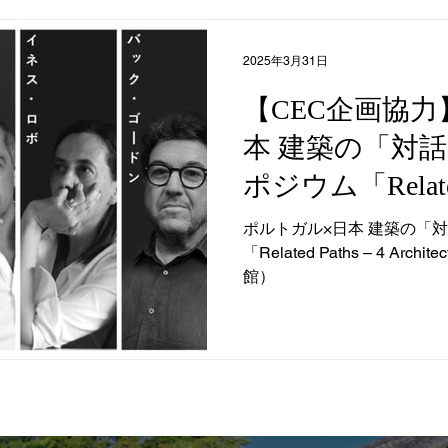
2025年3月31日
【CEC企画協
本 建築の「対
ポジウム「Related 
Architects
ポルトガル×日本 建築の「
「Related Paths – 4 Ar
美術館）
館）