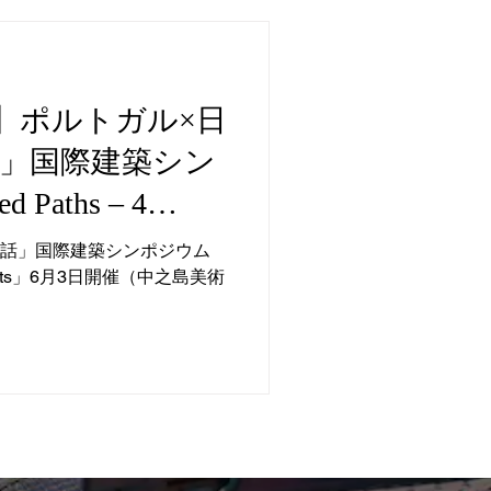
力】ポルトガル×日
話」国際建築シン
Paths – 4
」6月3日開催（中之島
対話」国際建築シンポジウム
chitects」6月3日開催（中之島美術