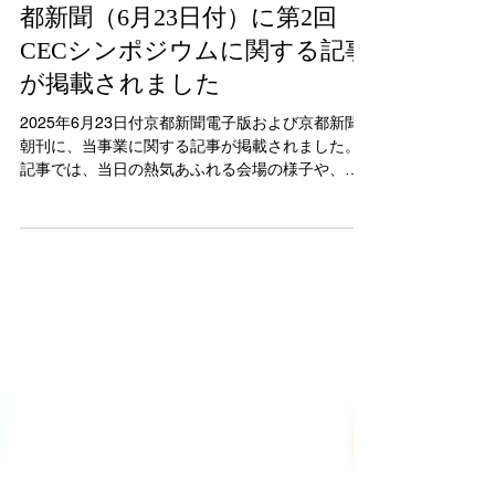
2025年7月11日
【メディア掲載のお知らせ】京
都新聞（6月23日付）に第2回
CECシンポジウムに関する記事
が掲載されました
2025年6月23日付京都新聞電子版および京都新聞
朝刊に、当事業に関する記事が掲載されました。
記事では、当日の熱気あふれる会場の様子や、学
生たちによる地域観光・文化に関するプレゼンテ
ーション、専門家や企業、行政とのクロストーク
の模様が丁寧に紹介されています。 特に、「教室
（きょうしつ）から地域へ」という本シンポジウ
ムのテーマに沿って、若者たちが地域の未来につ
いて真剣に向き合い、自らの言葉で発信していく
姿勢が強調されていました。