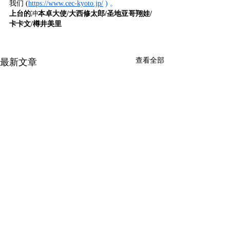
我们 (
https://www.cec-kyoto.jp/
)
。
上台的
冲
本卓大使/大西修太郎/圣地亚哥翔娃/
卡卡文/樽井美里
查看全部
最新文章