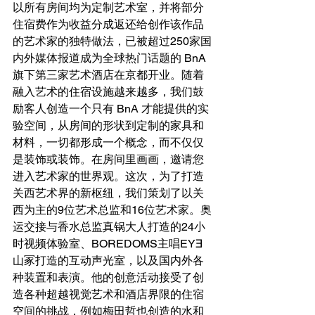
以所有房间均为定制艺术室，并将部分
住宿费作为收益分成返还给创作该作品
的艺术家的独特做法，已被超过250家国
内外媒体报道成为全球热门话题的 BnA 
旗下第三家艺术酒店在京都开业。随着
融入艺术的住宿设施越来越多，我们鼓
励客人创造一个只有 BnA 才能提供的实
验空间，从房间的形状到定制的家具和
材料，一切都形成一个概念，而不仅仅
是装饰或装饰。在房间里画画，邀请您
进入艺术家的世界观。这次，为了打造
关西艺术界的新枢纽，我们策划了以关
西为主的9位艺术总监和16位艺术家。奥
运交接与香水总监真锅大人打造的24小
时视频体验室、BOREDOMS主唱EY∃
山冢打造的互动声光室，以及国内外各
种装置和表演。他的创意活动接受了创
造各种超越视觉艺术和酒店界限的住宿
空间的挑战，例如梅田哲也创造的水和