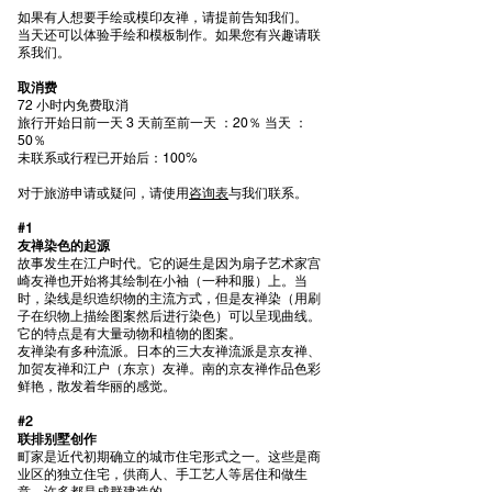
如果有人想要手绘或模印友禅，请提前告知我们。
当天还可以体验手绘和模板制作。如果您有兴趣请联
系我们。
取消费
72 小时内免费取消
旅行开始日前一天 3 天前至前一天 ：20％ 当天 ：
50％
未联系或行程已开始后：100%
对于旅游申请或疑问，请使用
咨询表
与我们联系。
#1
友禅染色的起源
故事发生在江户时代。它的诞生是因为扇子艺术家宫
崎友禅也开始将其绘制在小袖（一种和服）上。当
时，染线是织造织物的主流方式，但是友禅染（用刷
子在织物上描绘图案然后进行染色）可以呈现曲线。
它的特点是有大量动物和植物的图案。
友禅染有多种流派。日本的三大友禅流派是京友禅、
加贺友禅和江户（东京）友禅。南的京友禅作品色彩
鲜艳，散发着华丽的感觉。
#2
联排别墅创作
町家是近代初期确立的城市住宅形式之一。这些是商
业区的独立住宅，供商人、手工艺人等居住和做生