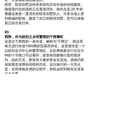
意，许多都是成群建造的。
然而，联排别墅这种具有很高历史价值的传统建筑，
随着现代化的进程正在逐渐消失。南先生是 20 年前
重建这座曾一度消失的联排别墅的人。许多当地人受
到南城的影响，建造了自己的联排别墅。您可以体验
真正的古老日本。
#3
西阵，作为纺织之乡而繁荣的千两辇町
这是位于西阵的一条街道，被称为“千两辻”，因这里
每天进行价值1000两的贸易而得名。这里曾经是一个
以纺织业为中心的繁荣地区。从距离南家步行仅五分
钟的十字路口可以看到，那里有四家银行面对面排
列，由此可见，那里有大量的资金在流动。该镇仍然
保留着其深厚的传统和历史。这次旅行的一大亮点
是，在您体验友禅的过程中，有机会听到南先生讲述
这个故事。
返回列表
点击此处进行预订
CONTACT