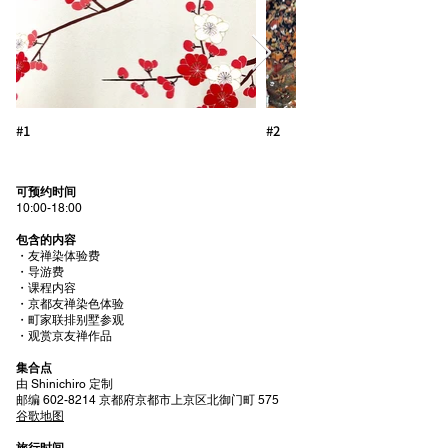
#1
#2
可预约时间
10:00-18:00
包含的内容
・友禅染体验费
・导游费
・课程内容
・京都友禅染色体验
・町家联排别墅参观
・观赏京友禅作品
集合点
由 Shinichiro 定制
邮编
602-8214
京都府京都市上京区北御门町 575
谷歌地图