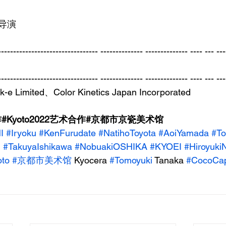
导演
--------------------------------- -------------- -------------- ---- --- ---
--------------------------------- -------------- -------------- ---- --- ---
mited、Color Kinetics Japan Incorporated
Kyoto2022艺术合作#京都市京瓷美术馆
I
#Iryoku
#KenFurudate
#NatihoToyota
#AoiYamada
#To
n
#TakuyaIshikawa
#NobuakiOSHIKA
#KYOEI
#Hiroyuki
oto
#京都市美术馆
 Kyocera 
#Tomoyuki
 Tanaka 
#CocoCap