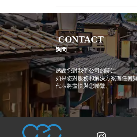
數人首先想到的往往是「地方」。
然而，一趟旅程中真正留在心底的
記憶，往往不是景點，而是「遇見
的人」。 京都在超過千年的歲月
中，累積了深厚的歷史與文化，同
CONTACT
時也因無數的人與人的相遇而持續
被磨礪、被延續。講述歷史的僧
詢問
感謝您對我們公司的關注。
如果您對服務和解決方案有任何
代表將盡快與您聯繫。