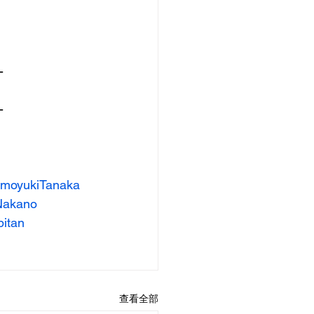
- 
- 
moyukiTanaka
Nakano
itan
查看全部