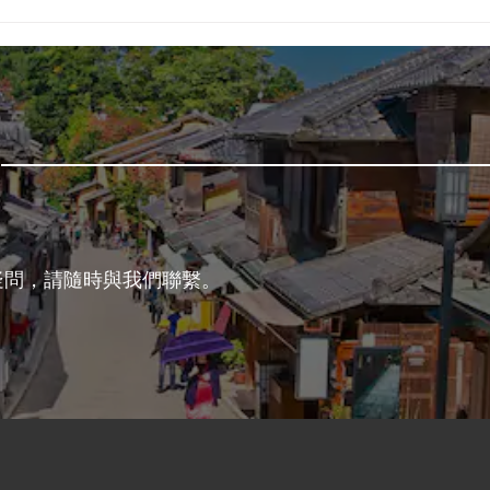
【报道】荣获“第13届京都女
[演讲
性创业者奖”
EXP
世博
动。
疑問，請隨時與我們聯繫。