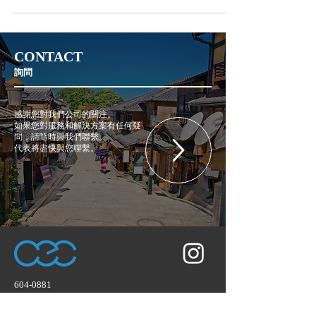
观看期之前 京都 2022 年艺术合作欢迎会在京都举
行。京瓷美术馆 由京都艺术合作社提供...
CONTACT
詢問
感謝您對我們公司的關注。
如果您對服務和解決方案有任何疑
問，請隨時與我們聯繫。
代表將盡快與您聯繫。
604-0881
京都府京都市中京區丸太町通高倉東入坂本町
686 CASA禦所南2B