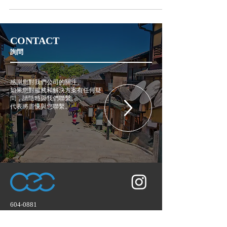
观看期之前 京都 2022 年艺术合作欢迎会在京都举
行。京瓷美术馆 由京都艺术合作社提供...
CONTACT
詢問
感謝您對我們公司的關注。
如果您對服務和解決方案有任何疑
問，請隨時與我們聯繫。
代表將盡快與您聯繫。
604-0881
京都府京都市中京區丸太町通高倉東入坂本町
686 CASA禦所南2B