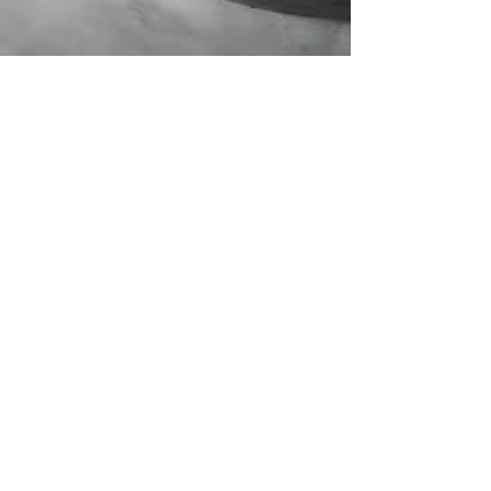
2023年10月30日
艺术指导 / SHOWKO BnA Alter
博物馆 2019|3019
2019/3019 瓷器 SHOWKO 房间号：503 | 603 房间
类型：高级双人床 x 1，淋浴，无浴缸 容量：2 房间
面积：22平方米 概念： 一个漂浮在时间中的房间。
这件作品是通过打破现代制造的容器并使用传统的
金继技术重新缝制而成的。由色彩和细节组成的陶
瓷板画。...