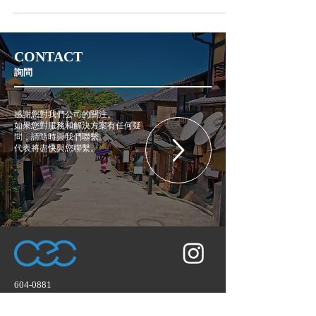
观看期之前 京都 2022 年艺术合作欢迎会在京都举
行。京瓷美术馆 由京都艺术合作社提供...
CONTACT
詢問
感謝您對我們公司的關注。
如果您對服務和解決方案有任何疑
問，請隨時與我們聯繫。
代表將盡快與您聯繫。
604-0881
京都府京都市中京區丸太町通高倉東入坂本町
686 CASA禦所南2B