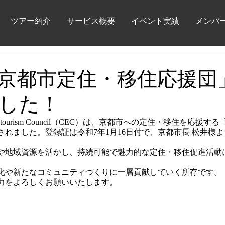
ツアー紹介
サービス概要
イベント実績
メンバ
「京都市定住・移住応援団
した！
Edu-tourism Council（CEC）は、京都市への定住・移住を応
れました。登録証は令和7年1月16日付で、京都市長 松井様
化や地域資源を活かし、持続可能で魅力的な定住・移住促進活動
化や新たなコミュニティづくりに一層貢献していく所存です。
力をよろしくお願いいたします。