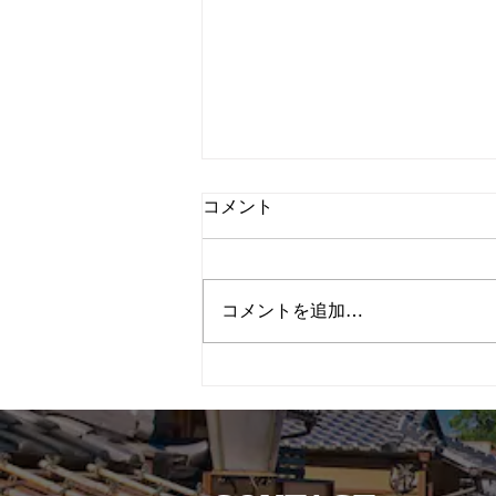
コメント
コメントを追加…
＜世界遺産・醍醐寺 三宝院＞
～豊臣秀吉と縁ある寺院で
「舟遊び」を再現～紅葉庭園
を舞台に 能 × 笙「夜間特別
上演」開催令和7年11月29日