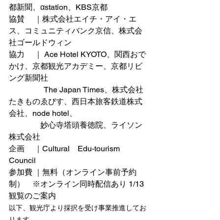
都新聞、αstation、KBS京都
協賛　 ｜株式会社エイチ・アイ・エ
ス、
コミュニティバンク京信、
株式会
社ゴールドウィン
協力　 ｜ 
Ace Hotel KYOTO、関西おで
かけ、京都観光アカデミー、京都リビ
ング新聞社
　　　　  The Japan Times、株式会社
たきものゑびす、西日本旅客鉄道株式
会社、node hotel、
                妙心寺塔頭養徳院、ライソン
株式会社
企画　 ｜Cultural　Edu-tourism 
Council
参加費 ｜無料（オンライン事前予約
制）　※オンライン同時配信あり 1/13 
観覧のご案内
以下、観光庁より採択を受け事業推進してお
ります。