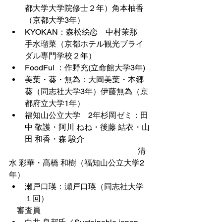
都大学大学院修士２年）角本柚香
（京都大学3年）
KYOKAN：森松絵恋　中村茉那　
手水瑠菜（京都ホテル観光ブライ
ダル専門学校２年）
FoodFul ：作野充(立命館大学3年)
美葉・葵・無為：大岡美葉・本郷
葵（同志社大学3年）伊藤無為（京
都府立大学1年）
福知山公立大学　2年杉岡ゼミ：田
中 敬護・阿川 ねね・後藤 結衣・山
田 和香・森 駿介
                                                                 清
水 彩華・髙橋 和樹（福知山公立大学2
年）
瀬戸口瑛：瀬戸口瑛（同志社大学
１回）
    審査員