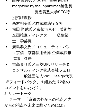
白井 良邦氏／Sustainable japan 
magazine by the japantimes編集長
                       慶應義塾大学SFC特
別招聘教授
西村明美氏／柊家取締役女将
前田 尚武氏／京都市京セラ美術館
企画推進ディレクター  一級建築
士
・学芸員
満島孝文氏／コミュニティ・バン
ク京信　京都信用金庫 企業成長推
進部　課長　
吉高まり氏／三菱UFJリサーチ＆
コンサルティング株式会社フェロ
ー・一般社団法人Virtu Design代表
 ※フィードバック、１組あたり2名の
コメントをいただく。
5. リレートーク
　 テーマ：「京都の外からの視点と内
からの視点を未来に紡ぐためには」 