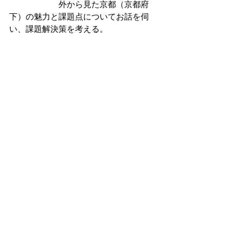
　　　　　　外から見た京都（京都府
下）の魅力と課題点についてお話を伺
い、課題解決策を考える。
　 ご登壇者：
梅澤 高明氏／A.T.カーニー日本法
人会長・CIC Japan会長 *オンライ
ン参加
青木 優氏／
株式会社MATCHA　代
表取締役
白井 良邦氏／Sustainable japan 
magazine by the japantimes編集長
Ido Tutnauer氏／Doshisha 
Innovation Community Co Founder 
& ex-President *オンライン参加
6. 学生ピッチ大会結果発表 
   表彰式・審査員講評　
7. 総評・クロージング挨拶　
京都府副
知事 山下 晃正氏
8.名刺交換会　