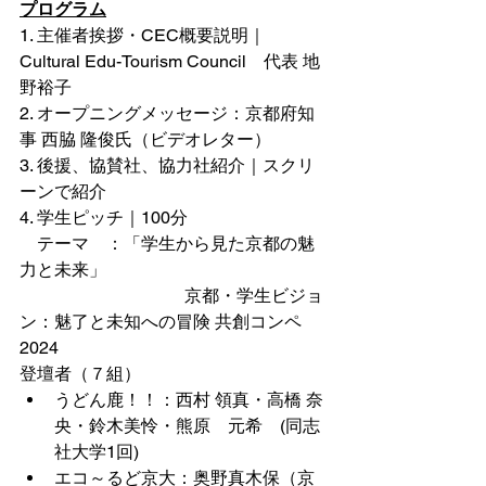
プログラム
1. 主催者挨拶・CEC概要説明｜
Cultural Edu-Tourism Council　代表 地
野裕子
2. 
オープニングメッセージ：京都府知
事 西脇 隆俊氏（ビデオレター）
3. 後援、協賛社、協力社紹介｜スクリ
ーンで紹介
4. 学生ピッチ｜100分 　 
    テーマ　：「学生から見た京都の魅
力と未来」 　　　　　　　　
                                      京都・学生ビジョ
ン：魅了と未知への冒険 共創コンペ
2024
登壇者（７組）　　
うどん鹿！！：西村 領真・高橋 奈
央・鈴木美怜・熊原　元希　(同志
社大学1回)
エコ～るど京大：奥野真木保（京