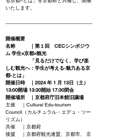
る京都­–とは」を京都府と共催し、開催
いたします。
開催概要
名称　　　｜
第１回　CECシンポジウ
ム 学生×京都×観光
　　　　　「見るだけでなく、学び楽
しむ観光へ：学生が考える-魅力ある京
都-とは」
開催日時　｜2024 年 1 月 13日（土）
13:00開場 13:30開始 17:30閉会
開催場所　｜京都府庁旧本館旧議場
主催 　｜Cultural Edu-tourism 
Council（カルチュラル・エデュ・ツー
リズム）
共催　 ｜京都府
後援　 ｜京都府観光連盟、京都市、 京