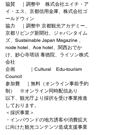
協賛　 ｜調整中　株式会社エイチ・ア
イ・エス、
京都信用金庫、
株式会社ゴ
ールドウィン
協力　 ｜調整中 京都観光アカデミー、
京都リビング新聞社、ジャパンタイム
ズ、Sustainable Japan Magazine 、
node hotel、Ace hotel、関西おでか
け、
妙心寺塔頭 養徳院、ライソン株式
会社
企画　　　｜Cultural　Edu-tourism 
Council
参加費　 ｜無料（オンライン事前予約
制）　※オンライン同時配信あり
以下、観光庁より採択を受け事業推進
しております。
＜採択事業＞
・インバウンドの地方誘客や消費拡大
に向けた観光コンテンツ造成支援事業