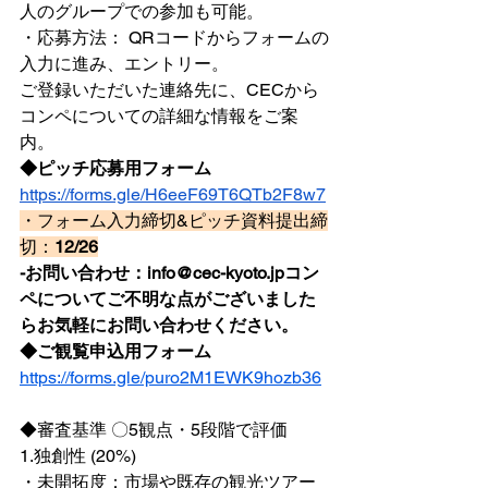
人のグループでの参加も可能。
・応募方法： QRコードからフォームの
入力に進み、エントリー。
ご登録いただいた連絡先に、CECから
コンペについての詳細な情報をご案
内。
◆ピッチ応募用フォーム
https://forms.gle/H6eeF69T6QTb2F8w7
・フォーム入力締切&ピッチ資料提出締
切：
12/26
-お問い合わせ：info@cec-kyoto.jpコン
ペについてご不明な点がございました
らお気軽にお問い合わせください。
◆ご観覧申込用フォーム
https://forms.gle/puro2M1EWK9hozb36
◆審査基準 〇5観点・5段階で評価
1.独創性 (20%)
・未開拓度：市場や既存の観光ツアー