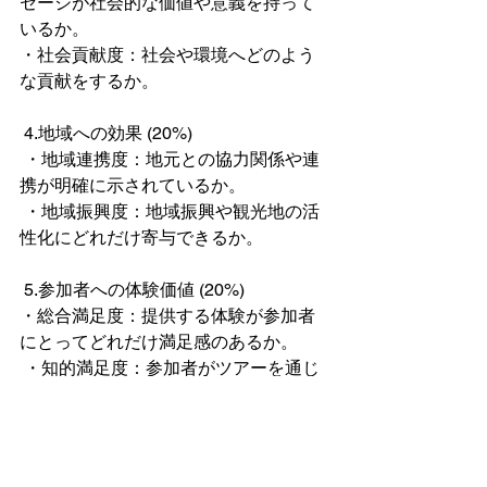
セージが社会的な価値や意義を持って
いるか。
・社会貢献度：社会や環境へどのよう
な貢献をするか。
 4.地域への効果 (20%)
 ・地域連携度：地元との協力関係や連
携が明確に示されているか。
 ・地域振興度：地域振興や観光地の活
性化にどれだけ寄与できるか。
 5.参加者への体験価値 (20%)
・総合満足度：提供する体験が参加者
にとってどれだけ満足感のあるか。
 ・知的満足度：参加者がツアーを通じ
て得られる学びの深さ。
 ・動的満足度：心や体が弾けるような
アクティビティがあるか。
京都府
シンポジウム
学生
京都市
イベント