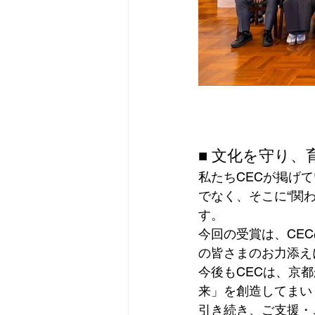
■ 文化を守り、
私たちCECが掲げ
でなく、そこに“関
す。
今回の受賞は、CE
の皆さまのお力添え
今後もCECは、京
来」を創造してまい
引き続き、ご支援・