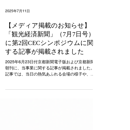
2025年7月11日
【メディア掲載のお知らせ】
「観光経済新聞」（7月7日号）
に第2回CECシンポジウムに関
する記事が掲載されました
2025年6月23日付京都新聞電子版および京都新聞
朝刊に、当事業に関する記事が掲載されました。
記事では、当日の熱気あふれる会場の様子や、学
生たちによる地域観光・文化に関するプレゼンテ
ーション、専門家や企業、行政とのクロストーク
の模様が丁寧に紹介されています。 特に、「教室
（きょうしつ）から地域へ」という本シンポジウ
ムのテーマに沿って、若者たちが地域の未来につ
いて真剣に向き合い、自らの言葉で発信していく
姿勢が強調されていました。